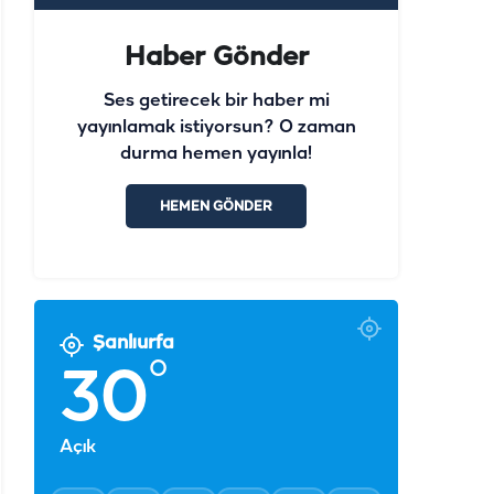
Haber Gönder
Ses getirecek bir haber mi
yayınlamak istiyorsun? O zaman
durma hemen yayınla!
HEMEN GÖNDER
Şanlıurfa
°
30
Açık