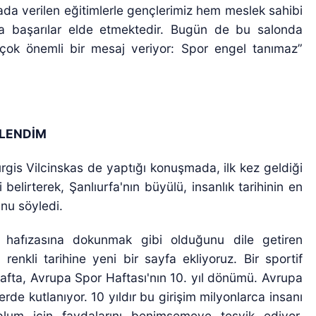
ada verilen eğitimlerle gençlerimiz hem meslek sahibi
 başarılar elde etmektedir. Bugün de bu salonda
e çok önemli bir mesaj veriyor: Spor engel tanımaz”
İLENDİM
gis Vilcinskas de yaptığı konuşmada, ilk kez geldiği
 belirterek, Şanlıurfa'nın büyülü, insanlık tarihinin en
unu söyledi.
 hafızasına dokunmak gibi olduğunu dile getiren
renkli tarihine yeni bir sayfa ekliyoruz. Bir sportif
hafta, Avrupa Spor Haftası'nın 10. yıl dönümü. Avrupa
rde kutlanıyor. 10 yıldır bu girişim milyonlarca insanı
lum için faydalarını benimsemeye teşvik ediyor.