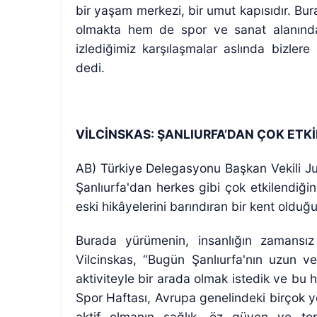
bir yaşam merkezi, bir umut kapısıdır. Bur
olmakta hem de spor ve sanat alanında
izlediğimiz karşılaşmalar aslında bizler
dedi.
VİLCİNSKAS: ŞANLIURFA’DAN ÇOK ETK
AB) Türkiye Delegasyonu Başkan Vekili Jur
Şanlıurfa'dan herkes gibi çok etkilendiğini
eski hikâyelerini barındıran bir kent olduğ
Burada yürümenin, insanlığın zamansız
Vilcinskas, “Bugün Şanlıurfa'nın uzun ve 
aktiviteyle bir arada olmak istedik ve bu 
Spor Haftası, Avrupa genelindeki birçok ye
aktif olmanın sağlık, öz güven ve top