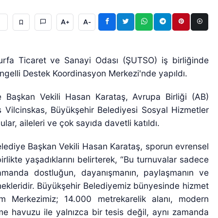
A+
A-
ıurfa Ticaret ve Sanayi Odası (ŞUTSO) iş birliğinde
Engelli Destek Koordinasyon Merkezi'nde yapıldı.
e Başkan Vekili Hasan Karataş, Avrupa Birliği (AB)
 Vilcinskas, Büyükşehir Belediyesi Sosyal Hizmetler
ar, aileleri ve çok sayıda davetli katıldı.
elediye Başkan Vekili Hasan Karataş, sporun evrensel
rlikte yaşadıklarını belirterek, “Bu turnuvalar sadece
 zamanda dostluğun, dayanışmanın, paylaşmanın ve
rnekleridir. Büyükşehir Belediyemiz bünyesinde hizmet
m Merkezimiz; 14.000 metrekarelik alanı, modern
zme havuzu ile yalnızca bir tesis değil, aynı zamanda