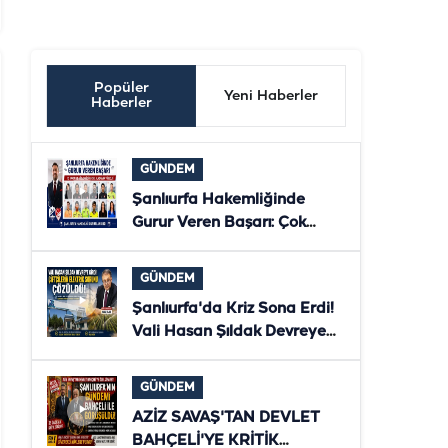
Popüler
Yeni Haberler
Haberler
GÜNDEM
Şanlıurfa Hakemliğinde
Gurur Veren Başarı: Çok
Sayıda Hakem ve Gözlemci
Bölgesel Klasmana Yükseldi
GÜNDEM
Şanlıurfa'da Kriz Sona Erdi!
Vali Hasan Şıldak Devreye
Girdi, Çiftçilerin Elektriği
Yeniden Verildi
GÜNDEM
AZİZ SAVAŞ'TAN DEVLET
BAHÇELİ'YE KRİTİK