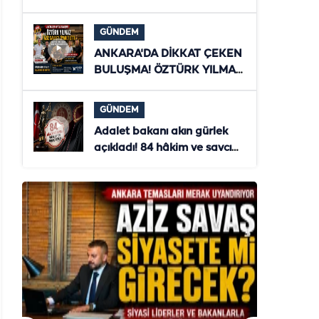
ZİYARET! ŞANLIURFA'NIN
YENİ DÖNEMİ MASAYA
GÜNDEM
YATIRILDI
ANKARA'DA DİKKAT ÇEKEN
BULUŞMA! ÖZTÜRK YILMAZ
İLE AZİZ SAVAŞ
TÜRKİYE'NİN GELECEĞİNİ
GÜNDEM
MASAYA YATIRDI
Adalet bakanı akın gürlek
açıkladı! 84 hâkim ve savcı
ihraç edildi