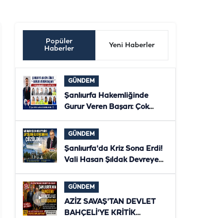
Popüler
Yeni Haberler
Haberler
GÜNDEM
Şanlıurfa Hakemliğinde
Gurur Veren Başarı: Çok
Sayıda Hakem ve Gözlemci
Bölgesel Klasmana Yükseldi
GÜNDEM
Şanlıurfa'da Kriz Sona Erdi!
Vali Hasan Şıldak Devreye
Girdi, Çiftçilerin Elektriği
Yeniden Verildi
GÜNDEM
AZİZ SAVAŞ'TAN DEVLET
BAHÇELİ'YE KRİTİK