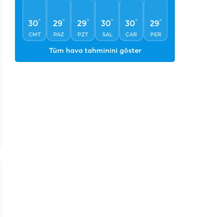
°
°
°
°
°
°
30
29
29
30
30
29
CMT
PAZ
PZT
SAL
ÇAR
PER
Tüm hava tahminini göster