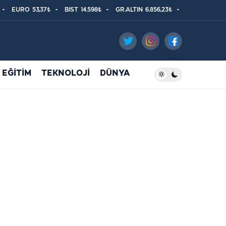
EURO
53,37₺
BIST
14.598₺
GR.ALTIN
6.856,23₺
EĞİTİM
TEKNOLOJİ
DÜNYA