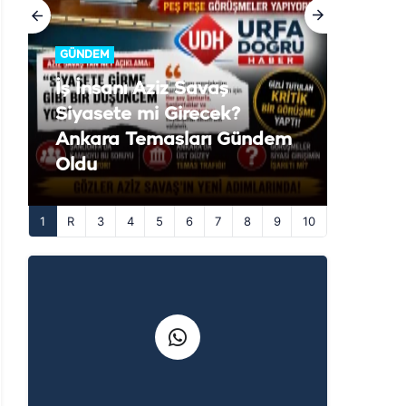
GÜNDEM
İş İnsanı Aziz Savaş
Siyasete mi Girecek?
Ankara Temasları Gündem
Oldu
1
3
4
5
6
7
8
9
10