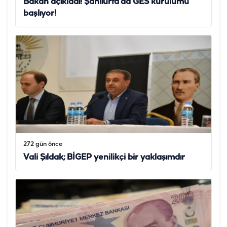
Bakan açıkladı! Şanlıurfa’da GES kurulumu
başlıyor!
272 gün önce
Vali Şıldak; BİGEP yenilikçi bir yaklaşımdır