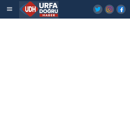
Adalet bakanı akın gürlek açıkladı! 84 hâkim ve
savcı ihraç edildi