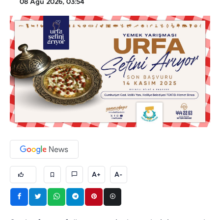
08 Ağu 2026, 03:54
A+
A-