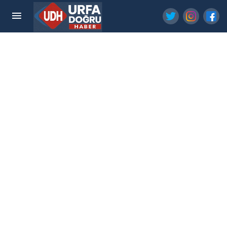
Şanlıurfalı Mevsimlik İşçiler Fındık Mesaisine
Başlıyor