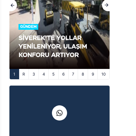
GÜNDEM
SİVEREK'TE YOLLAR
YENİLENİYOR, ULAŞIM
KONFORU ARTIYOR
1
3
4
5
6
7
8
9
10