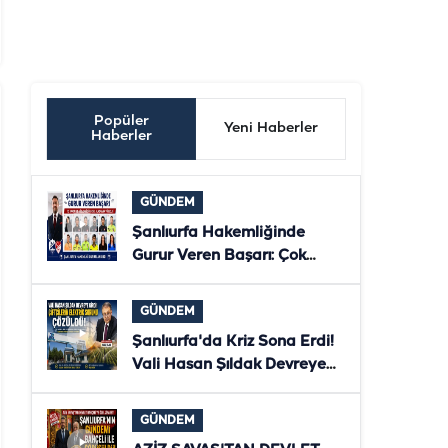
Popüler
Yeni Haberler
Haberler
GÜNDEM
Şanlıurfa Hakemliğinde
Gurur Veren Başarı: Çok
Sayıda Hakem ve Gözlemci
Bölgesel Klasmana Yükseldi
GÜNDEM
Şanlıurfa'da Kriz Sona Erdi!
Vali Hasan Şıldak Devreye
Girdi, Çiftçilerin Elektriği
Yeniden Verildi
GÜNDEM