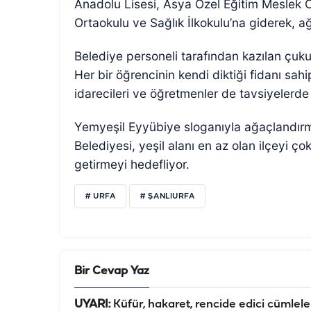
Anadolu Lisesi, Asya Özel Eğitim Meslek 
Ortaokulu ve Sağlık İlkokulu’na giderek, ağ
Belediye personeli tarafından kazılan çukurl
Her bir öğrencinin kendi diktiği fidanı sa
idarecileri ve öğretmenler de tavsiyelerd
Yemyeşil Eyyübiye sloganıyla ağaçlandırma
Belediyesi, yeşil alanı en az olan ilçeyi ç
getirmeyi hedefliyor.
# URFA
# ŞANLIURFA
Bir Cevap Yaz
UYARI:
Küfür, hakaret, rencide edici cümleler 