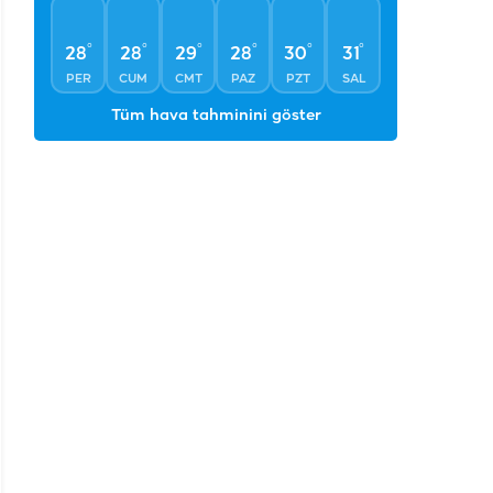
°
°
°
°
°
°
28
28
29
28
30
31
PER
CUM
CMT
PAZ
PZT
SAL
Tüm hava tahminini göster