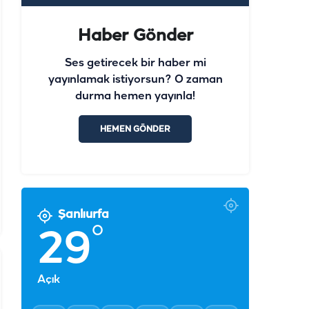
Haber Gönder
Ses getirecek bir haber mi
yayınlamak istiyorsun? O zaman
durma hemen yayınla!
HEMEN GÖNDER
Şanlıurfa
°
29
Açık