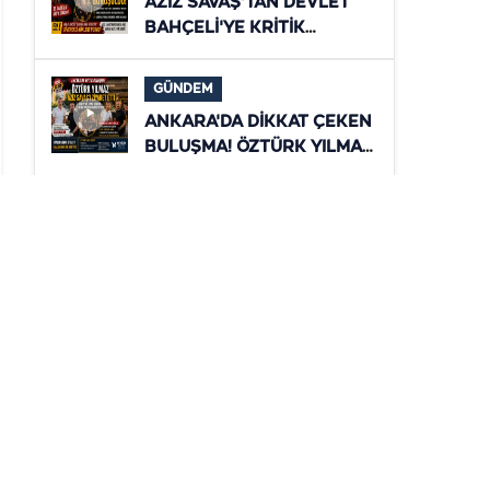
AZİZ SAVAŞ'TAN DEVLET
BAHÇELİ'YE KRİTİK
ZİYARET! ŞANLIURFA'NIN
YENİ DÖNEMİ MASAYA
GÜNDEM
YATIRILDI
ANKARA'DA DİKKAT ÇEKEN
BULUŞMA! ÖZTÜRK YILMAZ
İLE AZİZ SAVAŞ
TÜRKİYE'NİN GELECEĞİNİ
GÜNDEM
MASAYA YATIRDI
Büyükşehir'den 29
Kilometrelik Yol Yatırımı