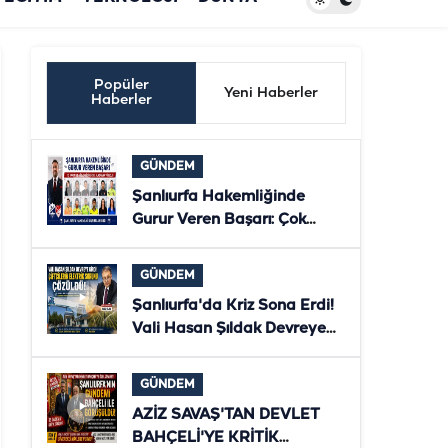
Popüler
Yeni Haberler
Haberler
GÜNDEM
Şanlıurfa Hakemliğinde
Gurur Veren Başarı: Çok
Sayıda Hakem ve Gözlemci
Bölgesel Klasmana Yükseldi
GÜNDEM
Şanlıurfa'da Kriz Sona Erdi!
Vali Hasan Şıldak Devreye
Girdi, Çiftçilerin Elektriği
Yeniden Verildi
GÜNDEM
AZİZ SAVAŞ'TAN DEVLET
BAHÇELİ'YE KRİTİK