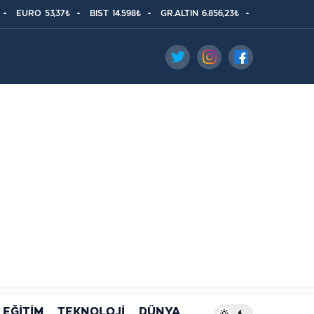
EURO
53,37₺
BIST
14.598₺
GR.ALTIN
6.856,23₺
EĞİTİM
TEKNOLOJİ
DÜNYA