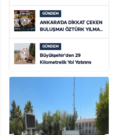
ZİYARET! ŞANLIURFA'NIN
YENİ DÖNEMİ MASAYA
GÜNDEM
YATIRILDI
ANKARA'DA DİKKAT ÇEKEN
BULUŞMA! ÖZTÜRK YILMAZ
İLE AZİZ SAVAŞ
TÜRKİYE'NİN GELECEĞİNİ
GÜNDEM
MASAYA YATIRDI
Büyükşehir'den 29
Kilometrelik Yol Yatırımı