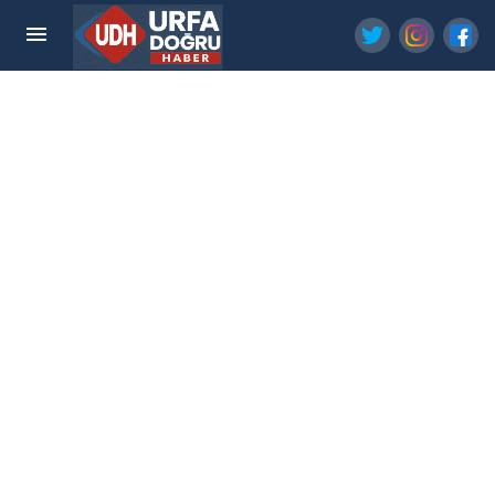
Eyyübiye'de Aşçılık Eğitim Merkezi Gün Sayıyor