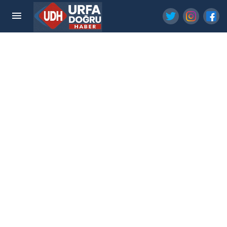
Kadın Kılığına Girip İş Yeri Kurşunlayan Şüpheli
Tutuklandı!