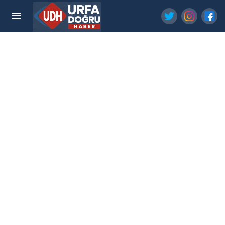
Büyükşehir'den Çocuklara Verimli Yaz Etkinliği