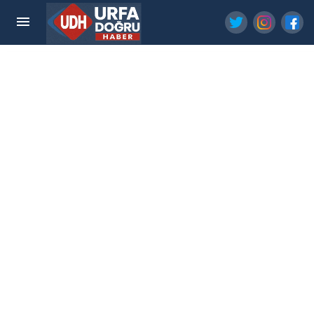
Şanlıurfa Büyükşehir'den Kırsala Asfalt Hamlesi!
10 Kilometrelik Yol Tamamlandı