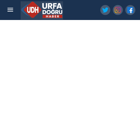
Şanlıurfa'da bir yıldır komada olan polis memuru
için destek eli: Sedat Peker...