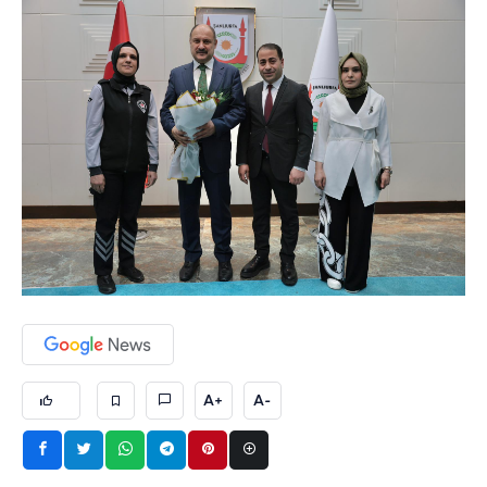
A+
A-