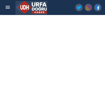
Eyyübiye'de Aşçılık Eğitim Merkezi Gün Sayıyor