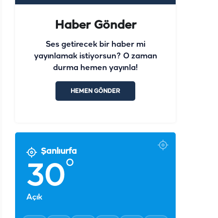
Haber Gönder
Ses getirecek bir haber mi
yayınlamak istiyorsun? O zaman
durma hemen yayınla!
HEMEN GÖNDER
Şanlıurfa
°
30
Açık