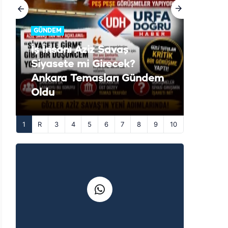
GÜNDEM
İş İnsanı Aziz Savaş
Siyasete mi Girecek?
Ankara Temasları Gündem
Oldu
1
3
4
5
6
7
8
9
10