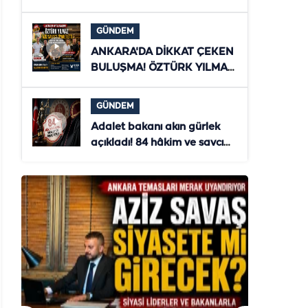
ZİYARET! ŞANLIURFA'NIN
YENİ DÖNEMİ MASAYA
GÜNDEM
YATIRILDI
ANKARA'DA DİKKAT ÇEKEN
BULUŞMA! ÖZTÜRK YILMAZ
İLE AZİZ SAVAŞ
TÜRKİYE'NİN GELECEĞİNİ
GÜNDEM
MASAYA YATIRDI
Adalet bakanı akın gürlek
açıkladı! 84 hâkim ve savcı
ihraç edildi