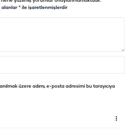
flerle yazılmış yorumlar onaylanmamaktadır.
i alanlar
*
ile işaretlenmişlerdir
anılmak üzere adımı, e-posta adresimi bu tarayıcıya