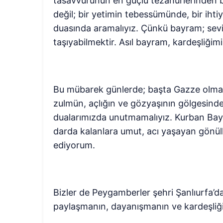
tasavvurunun en güçlü tezahürlerinden b
değil; bir yetimin tebessümünde, bir iht
duasında aramalıyız. Çünkü bayram; sev
taşıyabilmektir. Asıl bayram, kardeşliğim
Bu mübarek günlerde; başta Gazze olmak
zulmün, açlığın ve gözyaşının gölgesin
dualarımızda unutmamalıyız. Kurban Bayr
darda kalanlara umut, acı yaşayan gönül
ediyorum.
Bizler de Peygamberler şehri Şanlıurfa’d
paylaşmanın, dayanışmanın ve kardeşliğ