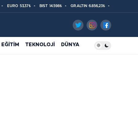
EURO
53,37₺
BIST
14.598₺
GR.ALTIN
6.856,23₺
EĞİTİM
TEKNOLOJİ
DÜNYA