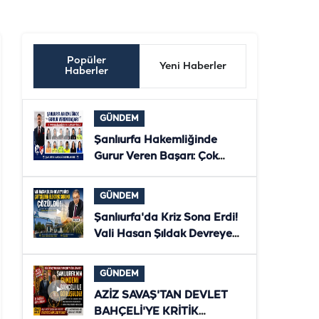
Popüler
Yeni Haberler
Haberler
GÜNDEM
Şanlıurfa Hakemliğinde
Gurur Veren Başarı: Çok
Sayıda Hakem ve Gözlemci
Bölgesel Klasmana Yükseldi
GÜNDEM
Şanlıurfa'da Kriz Sona Erdi!
Vali Hasan Şıldak Devreye
Girdi, Çiftçilerin Elektriği
Yeniden Verildi
GÜNDEM
AZİZ SAVAŞ'TAN DEVLET
BAHÇELİ'YE KRİTİK