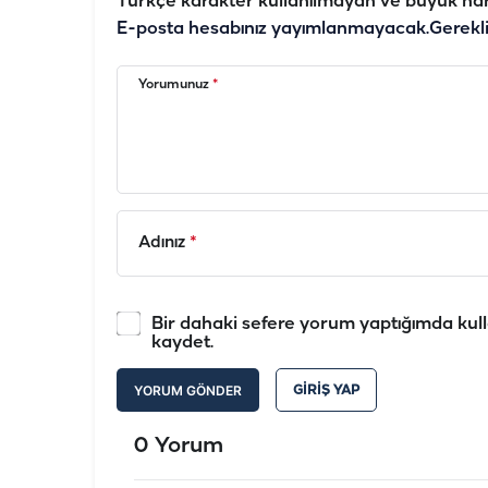
Türkçe karakter kullanılmayan ve büyük har
E-posta hesabınız yayımlanmayacak.
Gerekl
Yorumunuz
*
Adınız
*
Bir dahaki sefere yorum yaptığımda kull
kaydet.
YORUM GÖNDER
GIRIŞ YAP
0 Yorum