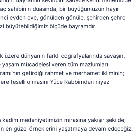
iridir. Bayramın sevincini sadece kendi hanemizde
iyaç sahibinin duasında, bir büyüğümüzün hayır
inci evden eve, gönülden gönüle, şehirden şehre
izi büyütebildiğimiz ölçüde bayramdır.
 üzere dünyanın farklı coğrafyalarında savaşın,
de yaşam mücadelesi veren tüm mazlumları
amı’nın getirdiği rahmet ve merhamet ikliminin;
lere teselli olmasını Yüce Rabbimden niyaz
a kadim medeniyetimizin mirasına yakışır şekilde;
in en güzel örneklerini yaşatmaya devam edeceğiz.