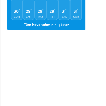
°
°
°
°
°
°
30
29
29
29
31
31
CUM
CMT
PAZ
PZT
SAL
ÇAR
Tüm hava tahminini göster