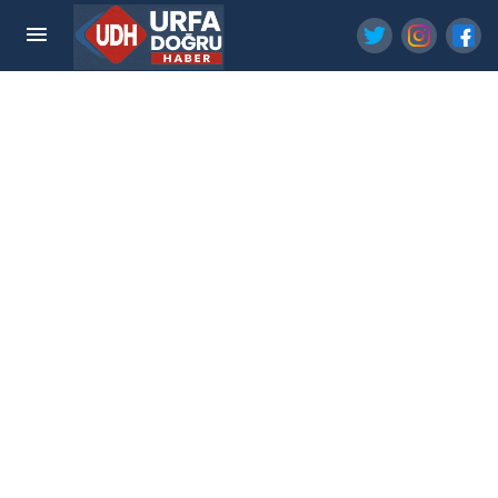
Boşanmak İsteyen Eşini Uykusunda Katletti