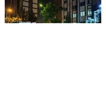
Adana'nın Yüreğir ilçesinde boşanma
aşamasındaki eşini tabancayla vurarak
öldürdüğü iddia edilen şüpheli, olayın ardından