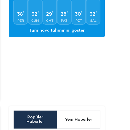
°
°
°
°
°
°
38
32
29
28
30
32
PER
CUM
CMT
PAZ
PZT
SAL
Tüm hava tahminini göster
Popüler
Yeni Haberler
Haberler