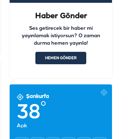
Haber Gönder
Ses getirecek bir haber mi
yayınlamak istiyorsun? O zaman
durma hemen yayınla!
HEMEN GÖNDER
Şanlıurfa
°
38
Açık