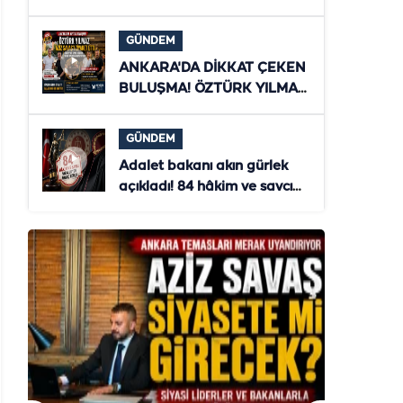
ZİYARET! ŞANLIURFA'NIN
YENİ DÖNEMİ MASAYA
GÜNDEM
YATIRILDI
ANKARA'DA DİKKAT ÇEKEN
BULUŞMA! ÖZTÜRK YILMAZ
İLE AZİZ SAVAŞ
TÜRKİYE'NİN GELECEĞİNİ
GÜNDEM
MASAYA YATIRDI
Adalet bakanı akın gürlek
açıkladı! 84 hâkim ve savcı
ihraç edildi