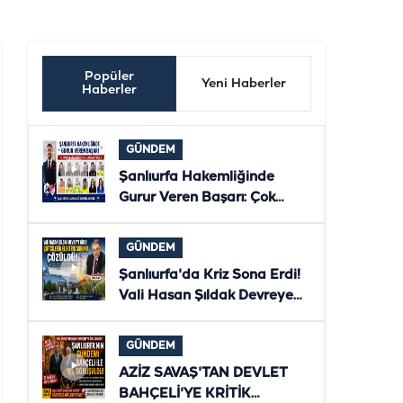
Popüler
Yeni Haberler
Haberler
GÜNDEM
Şanlıurfa Hakemliğinde
Gurur Veren Başarı: Çok
Sayıda Hakem ve Gözlemci
Bölgesel Klasmana Yükseldi
GÜNDEM
Şanlıurfa'da Kriz Sona Erdi!
Vali Hasan Şıldak Devreye
Girdi, Çiftçilerin Elektriği
Yeniden Verildi
GÜNDEM
AZİZ SAVAŞ'TAN DEVLET
BAHÇELİ'YE KRİTİK