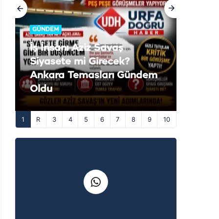
GÜNDEM
İş İnsanı Aziz Savaş
Siyasete mi Girecek?
Ankara Temasları Gündem
Oldu
1
3
4
5
6
7
8
9
10