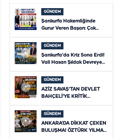
GÜNDEM
Şanlıurfa Hakemliğinde
Gurur Veren Başarı: Çok
Sayıda Hakem ve Gözlemci
Bölgesel Klasmana Yükseldi
GÜNDEM
Şanlıurfa'da Kriz Sona Erdi!
Vali Hasan Şıldak Devreye
Girdi, Çiftçilerin Elektriği
Yeniden Verildi
GÜNDEM
AZİZ SAVAŞ'TAN DEVLET
BAHÇELİ'YE KRİTİK
ZİYARET! ŞANLIURFA'NIN
YENİ DÖNEMİ MASAYA
GÜNDEM
YATIRILDI
ANKARA'DA DİKKAT ÇEKEN
BULUŞMA! ÖZTÜRK YILMAZ
İLE AZİZ SAVAŞ