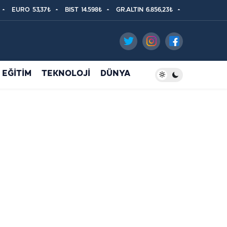
EURO
53,37₺
BIST
14.598₺
GR.ALTIN
6.856,23₺
EĞİTİM
TEKNOLOJİ
DÜNYA