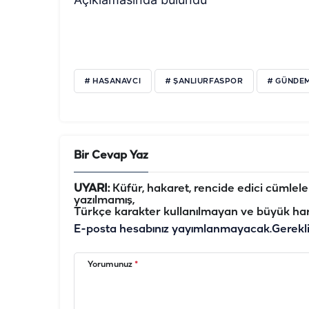
# HASANAVCI
# ŞANLIURFASPOR
# GÜNDE
Bir Cevap Yaz
UYARI:
Küfür, hakaret, rencide edici cümleler 
yazılmamış,
Türkçe karakter kullanılmayan ve büyük har
E-posta hesabınız yayımlanmayacak.
Gerekl
Yorumunuz
*