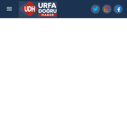
Şanlıurfa TEKNOFEST'e hazır: 113 projeye dev
destek