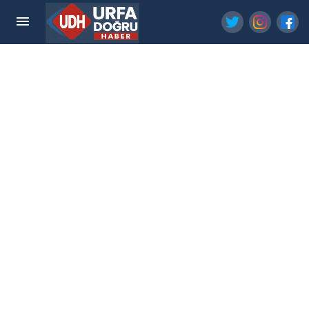
BÜYÜKŞEHİR'DEN KLAUS SCHMİDT'İN İZİNDE
GÖBEKLİTEPE'YE BİSİKLET TURU