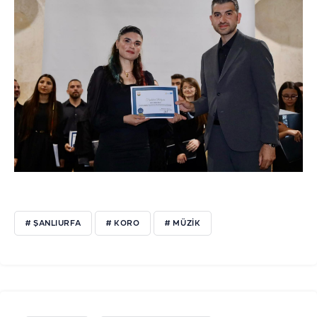
# ŞANLIURFA
# KORO
# MÜZIK