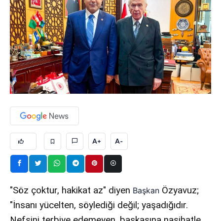
A+
A-
"Söz çoktur, hakikat az" diyen
Özyavuz;
Başkan
"İnsanı yücelten, söylediği değil; yaşadığıdır.
Nefsini terbiye edemeyen, başkasına nasihatle