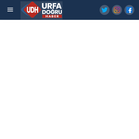
HALFETİ’DE YOLLAR KİLİTLİ PARKE TAŞLARIYLA
YENİLENİYOR