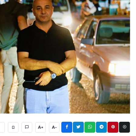
A+
A-