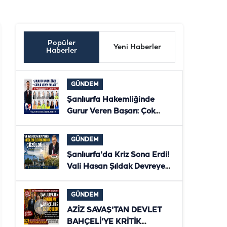
Popüler
Yeni Haberler
Haberler
GÜNDEM
Şanlıurfa Hakemliğinde
Gurur Veren Başarı: Çok
Sayıda Hakem ve Gözlemci
Bölgesel Klasmana Yükseldi
GÜNDEM
Şanlıurfa'da Kriz Sona Erdi!
Vali Hasan Şıldak Devreye
Girdi, Çiftçilerin Elektriği
Yeniden Verildi
GÜNDEM
AZİZ SAVAŞ'TAN DEVLET
BAHÇELİ'YE KRİTİK