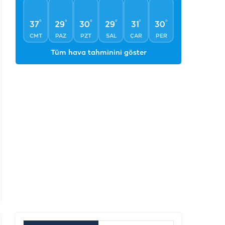
°
°
°
°
°
°
37
29
30
29
31
30
CMT
PAZ
PZT
SAL
ÇAR
PER
Tüm hava tahminini göster