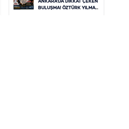
ANKARA'DA DİKKAT ÇEKEN
BULUŞMA! ÖZTÜRK YILMAZ
İLE AZİZ SAVAŞ
TÜRKİYE'NİN GELECEĞİNİ
GÜNDEM
MASAYA YATIRDI
Şanlıurfa’da Kamuya 12
Personel Alımı Yapılacak! İşte
Başvuru Şartları
GÜNDEM