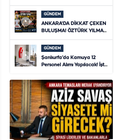
ZİYARET! ŞANLIURFA'NIN
YENİ DÖNEMİ MASAYA
GÜNDEM
YATIRILDI
ANKARA'DA DİKKAT ÇEKEN
BULUŞMA! ÖZTÜRK YILMAZ
İLE AZİZ SAVAŞ
TÜRKİYE'NİN GELECEĞİNİ
GÜNDEM
MASAYA YATIRDI
Şanlıurfa’da Kamuya 12
Personel Alımı Yapılacak! İşte
Başvuru Şartları