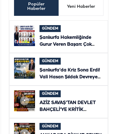
Popüler
Yeni Haberler
Haberler
GÜNDEM
Şanlıurfa Hakemliğinde
Gurur Veren Başarı: Çok
Sayıda Hakem ve Gözlemci
Bölgesel Klasmana Yükseldi
GÜNDEM
Şanlıurfa'da Kriz Sona Erdi!
Vali Hasan Şıldak Devreye
Girdi, Çiftçilerin Elektriği
Yeniden Verildi
GÜNDEM
AZİZ SAVAŞ'TAN DEVLET
BAHÇELİ'YE KRİTİK
ZİYARET! ŞANLIURFA'NIN
YENİ DÖNEMİ MASAYA
GÜNDEM
YATIRILDI