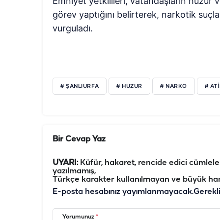
Emniyet yetkilileri, vatandaşların huzur v
görev yaptığını belirterek, narkotik suçl
vurguladı.
# ŞANLIURFA
# HUZUR
# NARKO
# AT
Bir Cevap Yaz
UYARI:
Küfür, hakaret, rencide edici cümleler 
yazılmamış,
Türkçe karakter kullanılmayan ve büyük har
E-posta hesabınız yayımlanmayacak.
Gerekl
Yorumunuz
*