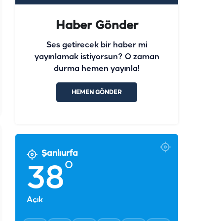
Haber Gönder
Ses getirecek bir haber mi
yayınlamak istiyorsun? O zaman
durma hemen yayınla!
HEMEN GÖNDER
Şanlıurfa
°
38
Açık