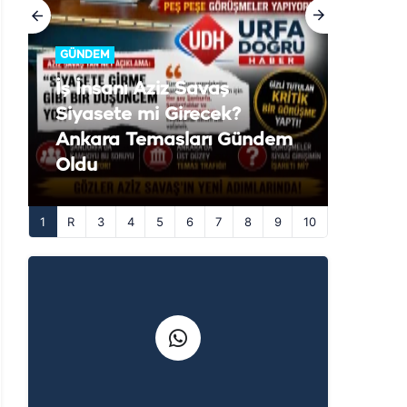
GÜNDEM
İş İnsanı Aziz Savaş
Siyasete mi Girecek?
Ankara Temasları Gündem
Oldu
1
3
4
5
6
7
8
9
10