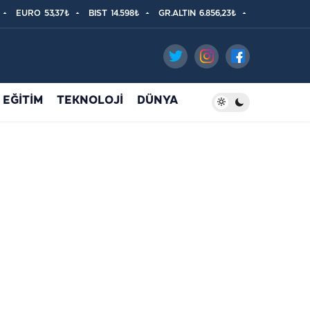
EURO
53,37₺
BIST
14.598₺
GR.ALTIN
6.856,23₺
EĞİTİM
TEKNOLOJİ
DÜNYA