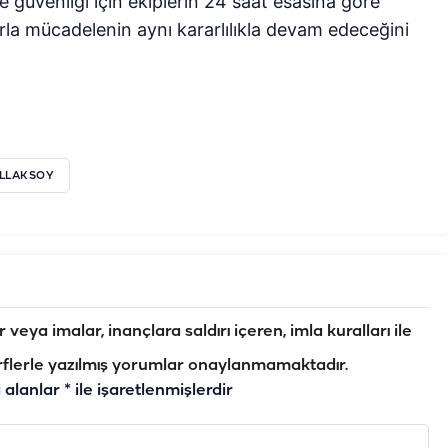
e güvenliği için ekiplerin 24 saat esasına göre
arla mücadelenin aynı kararlılıkla devam edeceğini
İLLAKSOY
veya imalar, inançlara saldırı içeren, imla kuralları ile
flerle yazılmış yorumlar onaylanmamaktadır.
i alanlar
*
ile işaretlenmişlerdir