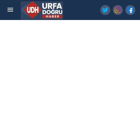
Şanlıurfa'da Teknofest Finali İçin Geri Sayım