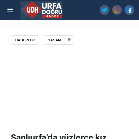
Şanlıurfalılar dikkat! Bu gece sıcaklıklar artıyor
HABERLER
YAŞAM
Şanlıurfa’da yüzlerce kız