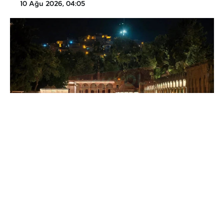
10 Ağu 2026, 04:05
Türkiye’nin en sıcak illerinin başında gelen
Şanlıurfa’da, son günlerde yükselişe geçen hava