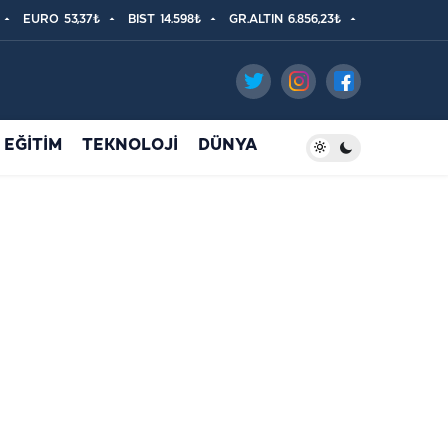
EURO
53,37₺
BIST
14.598₺
GR.ALTIN
6.856,23₺
EĞİTİM
TEKNOLOJİ
DÜNYA