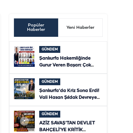
Popüler
Yeni Haberler
Haberler
GÜNDEM
Şanlıurfa Hakemliğinde
Gurur Veren Başarı: Çok
Sayıda Hakem ve Gözlemci
Bölgesel Klasmana Yükseldi
GÜNDEM
Şanlıurfa'da Kriz Sona Erdi!
Vali Hasan Şıldak Devreye
Girdi, Çiftçilerin Elektriği
Yeniden Verildi
GÜNDEM
AZİZ SAVAŞ'TAN DEVLET
BAHÇELİ'YE KRİTİK