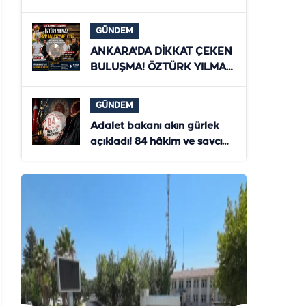
ZİYARET! ŞANLIURFA'NIN
YENİ DÖNEMİ MASAYA
GÜNDEM
YATIRILDI
ANKARA'DA DİKKAT ÇEKEN
BULUŞMA! ÖZTÜRK YILMAZ
İLE AZİZ SAVAŞ
TÜRKİYE'NİN GELECEĞİNİ
GÜNDEM
MASAYA YATIRDI
Adalet bakanı akın gürlek
açıkladı! 84 hâkim ve savcı
ihraç edildi