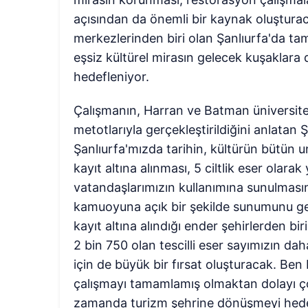
açısından da önemli bir kaynak oluşturaca
merkezlerinden biri olan Şanlıurfa'da tam
eşsiz kültürel mirasın gelecek kuşaklara
hedefleniyor.
Çalışmanın, Harran ve Batman üniversitele
metotlarıyla gerçekleştirildiğini anlatan
Şanlıurfa'mızda tarihin, kültürün bütün un
kayıt altına alınması, 5 ciltlik eser ola
vatandaşlarımızın kullanımına sunulması
kamuoyuna açık bir şekilde sunumunu gerç
kayıt altına alındığı ender şehirlerden b
2 bin 750 olan tescilli eser sayımızın da
için de büyük bir fırsat oluşturacak. Ben
çalışmayı tamamlamış olmaktan dolayı ço
zamanda turizm şehrine dönüşmeyi hedefl