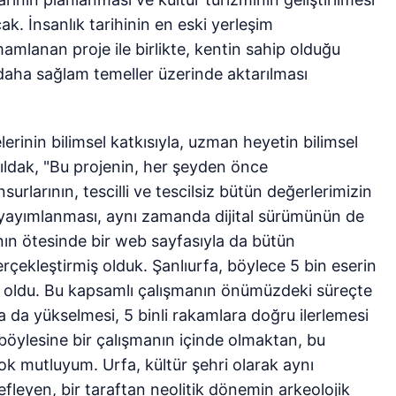
k. İnsanlık tarihinin en eski yerleşim
amlanan proje ile birlikte, kentin sahip olduğu
 daha sağlam temeller üzerinde aktarılması
rinin bilimsel katkısıyla, uzman heyetin bilimsel
 Şıldak, "Bu projenin, her şeyden önce
surlarının, tescilli ve tescilsiz bütün değerlerimizin
rak yayımlanması, aynı zamanda dijital sürümünün de
nın ötesinde bir web sayfasıyla da bütün
ekleştirmiş olduk. Şanlıurfa, böylece 5 bin eserin
iri oldu. Bu kapsamlı çalışmanın önümüzdeki süreçte
ha da yükselmesi, 5 binli rakamlara doğru ilerlemesi
 böylesine bir çalışmanın içinde olmaktan, bu
k mutluyum. Urfa, kültür şehri olarak aynı
eyen, bir taraftan neolitik dönemin arkeolojik