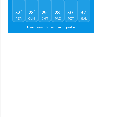
°
°
°
°
°
°
33
28
29
28
30
32
PER
CUM
CMT
PAZ
PZT
SAL
Tüm hava tahminini göster