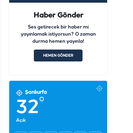
Haber Gönder
Ses getirecek bir haber mi
yayınlamak istiyorsun? O zaman
durma hemen yayınla!
HEMEN GÖNDER
Şanlıurfa
°
32
Açık