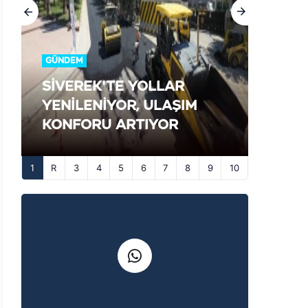
GÜNDEM
SİVEREK'TE YOLLAR
YENİLENİYOR, ULAŞIM
KONFORU ARTIYOR
1
3
4
5
6
7
8
9
10