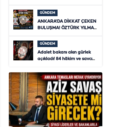
ZİYARET! ŞANLIURFA'NIN
YENİ DÖNEMİ MASAYA
GÜNDEM
YATIRILDI
ANKARA'DA DİKKAT ÇEKEN
BULUŞMA! ÖZTÜRK YILMAZ
İLE AZİZ SAVAŞ
TÜRKİYE'NİN GELECEĞİNİ
GÜNDEM
MASAYA YATIRDI
Adalet bakanı akın gürlek
açıkladı! 84 hâkim ve savcı
ihraç edildi