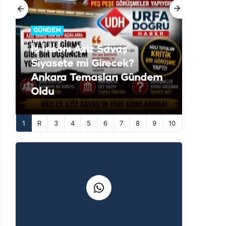
GÜNDEM
İş İnsanı Aziz Savaş
Siyasete mi Girecek?
Ankara Temasları Gündem
Oldu
1
3
4
5
6
7
8
9
10