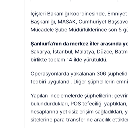
İçişleri Bakanlığı koordinesinde, Emniye
Başkanlığı, MASAK, Cumhuriyet Başsavcılı
Mücadele Şube Müdürlüklerince son 5 gün
Şanlıurfa'nın da merkez iller arasında ye
Sakarya, İstanbul, Malatya, Düzce, Batman
birlikte toplam 14 ilde yürütüldü.
Operasyonlarda yakalanan 306 şüpheliden 
tedbiri uygulandı. Diğer şüphelilerin emni
Yapılan incelemelerde şüphelilerin; çevr
bulundurdukları, POS tefeciliği yaptıklar
hesaplarına yetkisiz erişim sağladıkları, 
sitelerine para transferine aracılık ettikle