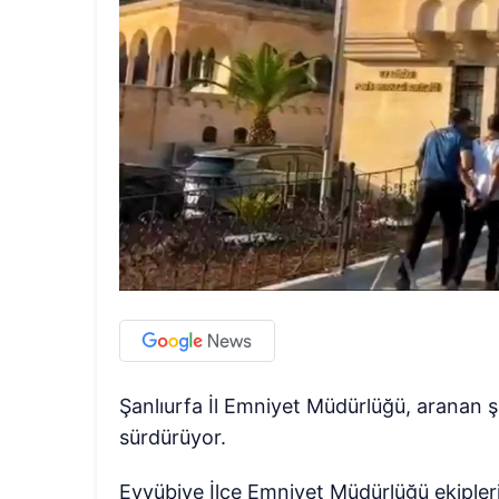
Şanlıurfa İl Emniyet Müdürlüğü, aranan ş
sürdürüyor.
Eyyübiye İlçe Emniyet Müdürlüğü ekipler