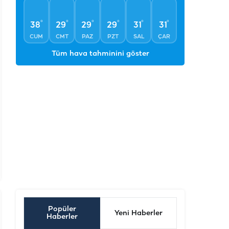
°
°
°
°
°
°
38
29
29
29
31
31
CUM
CMT
PAZ
PZT
SAL
ÇAR
Tüm hava tahminini göster
Popüler
Yeni Haberler
Haberler