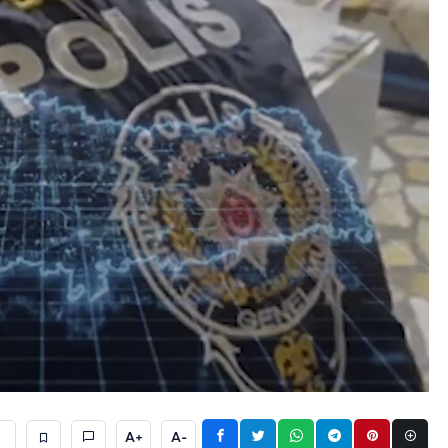
A+
A-