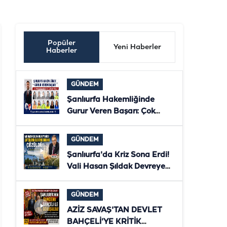
Popüler
Yeni Haberler
Haberler
GÜNDEM
Şanlıurfa Hakemliğinde
Gurur Veren Başarı: Çok
Sayıda Hakem ve Gözlemci
Bölgesel Klasmana Yükseldi
GÜNDEM
Şanlıurfa'da Kriz Sona Erdi!
Vali Hasan Şıldak Devreye
Girdi, Çiftçilerin Elektriği
Yeniden Verildi
GÜNDEM
AZİZ SAVAŞ'TAN DEVLET
BAHÇELİ'YE KRİTİK