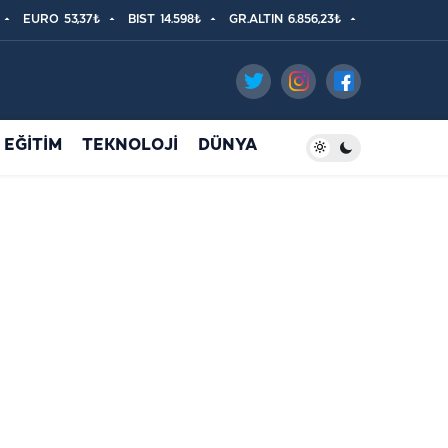
EURO
53,37₺
BIST
14.598₺
GR.ALTIN
6.856,23₺
EĞİTİM
TEKNOLOJİ
DÜNYA