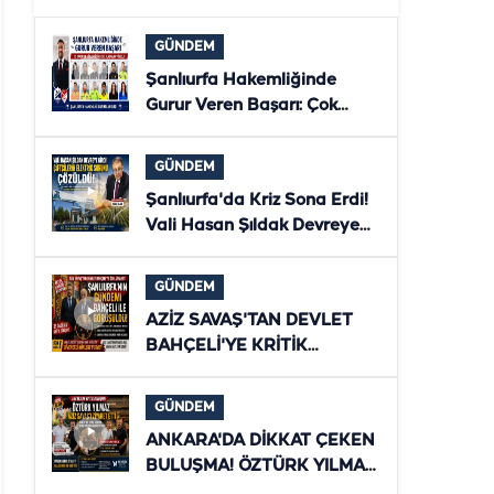
GÜNDEM
Şanlıurfa Hakemliğinde
Gurur Veren Başarı: Çok
Sayıda Hakem ve Gözlemci
Bölgesel Klasmana Yükseldi
GÜNDEM
Şanlıurfa'da Kriz Sona Erdi!
Vali Hasan Şıldak Devreye
Girdi, Çiftçilerin Elektriği
Yeniden Verildi
GÜNDEM
AZİZ SAVAŞ'TAN DEVLET
BAHÇELİ'YE KRİTİK
ZİYARET! ŞANLIURFA'NIN
YENİ DÖNEMİ MASAYA
GÜNDEM
YATIRILDI
ANKARA'DA DİKKAT ÇEKEN
BULUŞMA! ÖZTÜRK YILMAZ
İLE AZİZ SAVAŞ