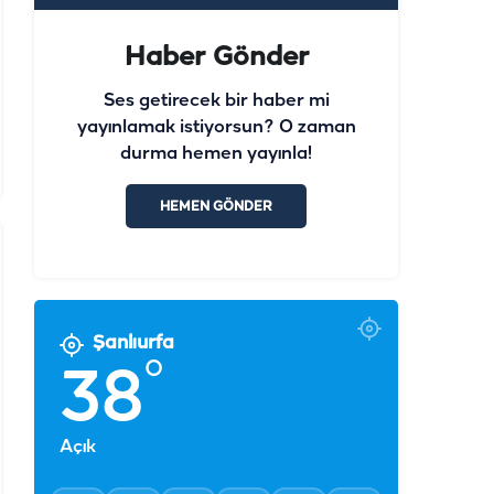
Haber Gönder
Ses getirecek bir haber mi
yayınlamak istiyorsun? O zaman
durma hemen yayınla!
HEMEN GÖNDER
Şanlıurfa
°
38
Açık