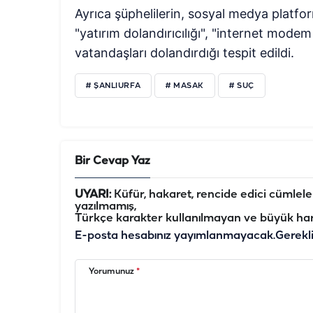
Ayrıca şüphelilerin, sosyal medya platfor
"yatırım dolandırıcılığı", "internet modem
vatandaşları dolandırdığı tespit edildi.
# ŞANLIURFA
# MASAK
# SUÇ
Bir Cevap Yaz
UYARI:
Küfür, hakaret, rencide edici cümleler 
yazılmamış,
Türkçe karakter kullanılmayan ve büyük har
E-posta hesabınız yayımlanmayacak.
Gerekl
Yorumunuz
*