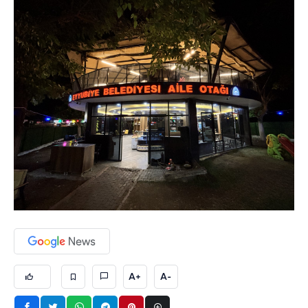
A+
A-