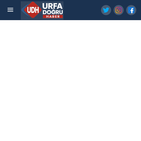
Şanlıurfa 20. Zırhlı Tugay Komutanı Üzeyir
Durmuş emekliye ayrıldı!