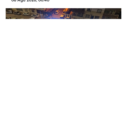
08 Ağu 2026, 00:40
Haliliye Belediyesi Kültür, Sanat ve Sosyal İşler
Müdürlüğü tarafından düzenlenen yaz