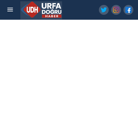
Haliliye'de Yaz Akşamları Konser ve Çocuk
Şenlikleriyle Şenleniyor