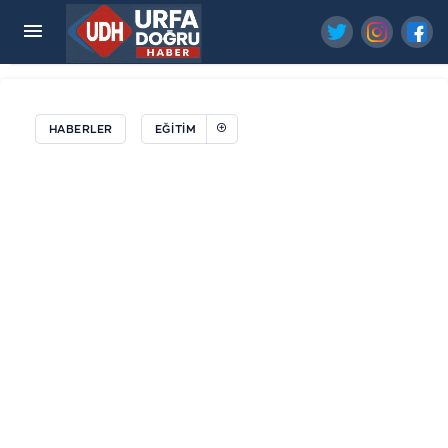
Haliliye'den Besyo Ve Pmyo Adaylarına
Profesyonel Hazırlık Desteği
HABERLER
EĞİTİM