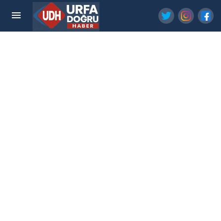
Eyyübiye Selçuklu Mahallesi’nde Doğalgaz
Çalışmaları Başladı