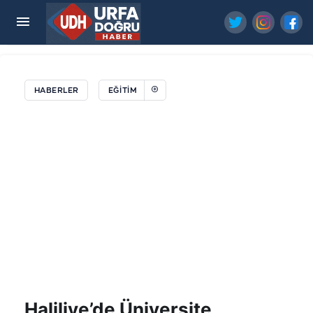
Vali Şıldak, Yaz Okulunda Çocuklarla Buluştu
HABERLER
EĞİTİM
Haliliye’de Üniversite