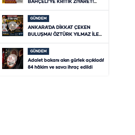
BAHÇELİ'YE KRİTİK ZİYARET!
ŞANLIURFA'NIN YENİ DÖNEMİ
MASAYA YATIRILDI
GÜNDEM
ANKARA'DA DİKKAT ÇEKEN
BULUŞMA! ÖZTÜRK YILMAZ İLE
AZİZ SAVAŞ TÜRKİYE'NİN
GELECEĞİNİ MASAYA YATIRDI
GÜNDEM
Adalet bakanı akın gürlek açıkladı!
84 hâkim ve savcı ihraç edildi