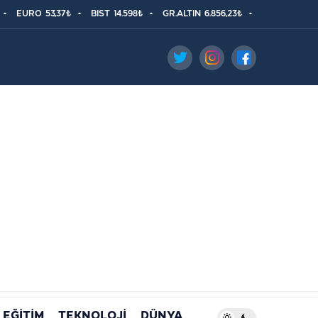
EURO
53,37₺
BIST
14.598₺
GR.ALTIN
6.856,23₺
EĞİTİM
TEKNOLOJİ
DÜNYA