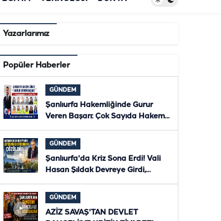
Yazarlarımız
Popüler Haberler
GÜNDEM
Şanlıurfa Hakemliğinde Gurur
Veren Başarı: Çok Sayıda Hakem
ve Gözlemci Bölgesel Klasmana
Yükseldi
GÜNDEM
Şanlıurfa'da Kriz Sona Erdi! Vali
Hasan Şıldak Devreye Girdi,
Çiftçilerin Elektriği Yeniden Verildi
GÜNDEM
AZİZ SAVAŞ'TAN DEVLET