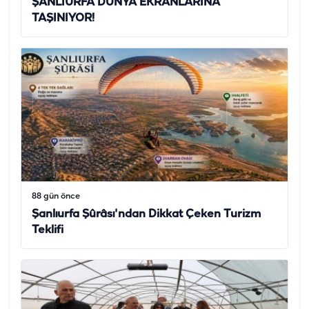
ŞANLIURFA DÜNYA EKRANLARINA
TAŞINIYOR!
88 gün önce
Şanlıurfa Şûrâsı'ndan Dikkat Çeken Turizm
Teklifi