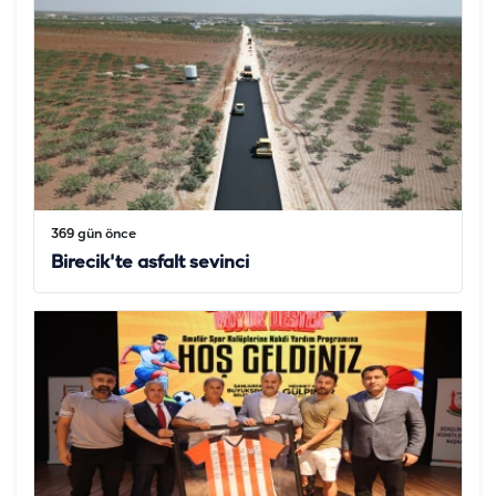
369 gün önce
Birecik'te asfalt sevinci