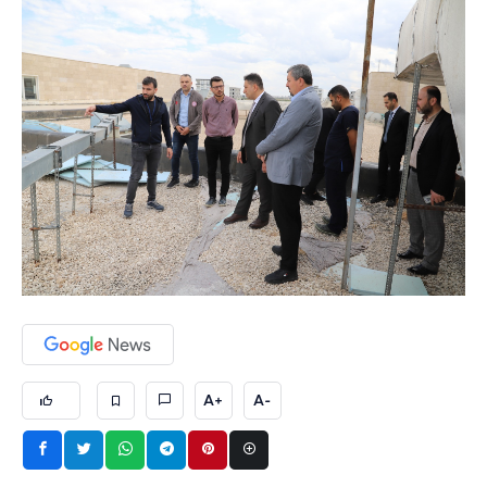
A+
A-