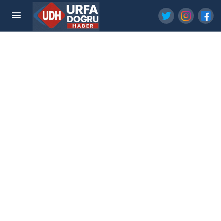
Eyyübiye’de ücretsiz kursla teknolojiyle tanıştılar