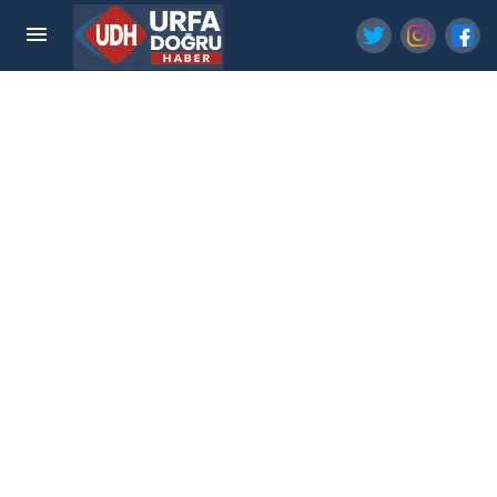
Harran belediyesi sokak hayvanlarını unutmadı