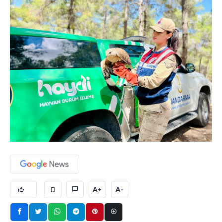
A+
A-