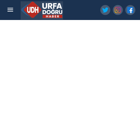
Son iki haftada gazze şeridi'nde 9 bin 300
suçiçeği vakası tespit edildi