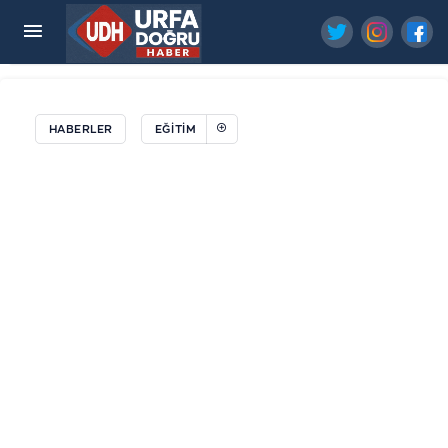
Okuma Yazma Öğrenen Anneler Mezuniyet
Sevinci Yaşadı
HABERLER
EĞİTİM