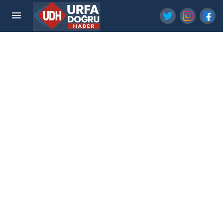
Şanlıurfa'da Trafiğin En Yoğun Olduğu 10 Nokta