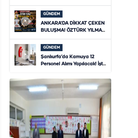
ZİYARET! ŞANLIURFA'NIN
YENİ DÖNEMİ MASAYA
GÜNDEM
YATIRILDI
ANKARA'DA DİKKAT ÇEKEN
BULUŞMA! ÖZTÜRK YILMAZ
İLE AZİZ SAVAŞ
TÜRKİYE'NİN GELECEĞİNİ
GÜNDEM
MASAYA YATIRDI
Şanlıurfa’da Kamuya 12
Personel Alımı Yapılacak! İşte
Başvuru Şartları