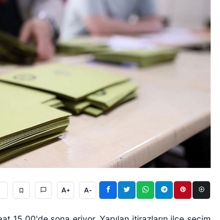
A+
A-
aat 15.00'de sona eriyor. Yapılan itirazların ilçe seçim