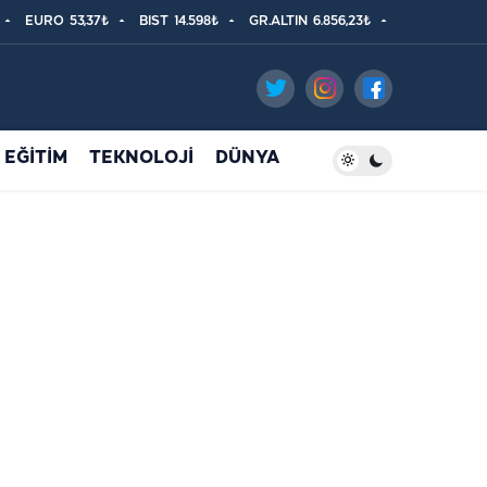
EURO
53,37₺
BIST
14.598₺
GR.ALTIN
6.856,23₺
EĞİTİM
TEKNOLOJİ
DÜNYA