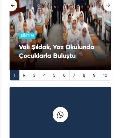
EĞİTİM
Vali Şıldak, Yaz Okulunda
Çocuklarla Buluştu
1
3
4
5
6
7
8
9
10