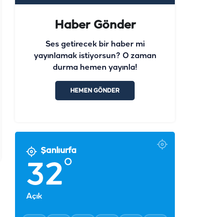
Haber Gönder
Ses getirecek bir haber mi
yayınlamak istiyorsun? O zaman
durma hemen yayınla!
HEMEN GÖNDER
Şanlıurfa
°
32
Açık