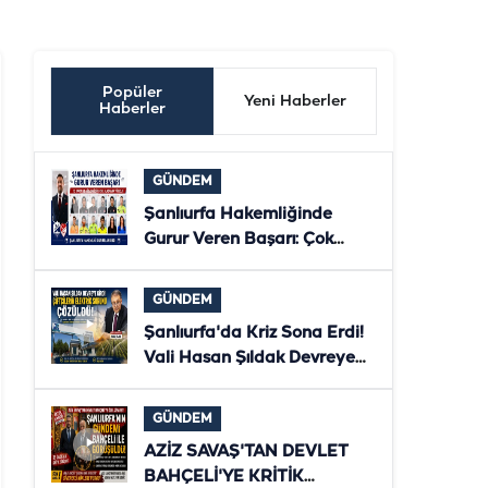
Popüler
Yeni Haberler
Haberler
GÜNDEM
Şanlıurfa Hakemliğinde
Gurur Veren Başarı: Çok
Sayıda Hakem ve Gözlemci
Bölgesel Klasmana Yükseldi
GÜNDEM
Şanlıurfa'da Kriz Sona Erdi!
Vali Hasan Şıldak Devreye
Girdi, Çiftçilerin Elektriği
Yeniden Verildi
GÜNDEM
AZİZ SAVAŞ'TAN DEVLET
BAHÇELİ'YE KRİTİK