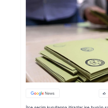
İlçe seçim kurullarına itirazlar ise bugün s